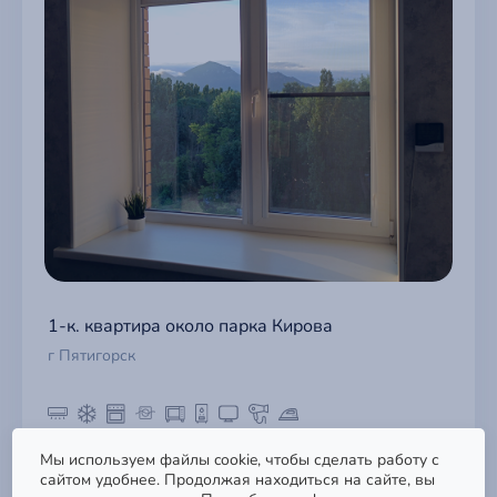
1-к. квартира около парка Кирова
г Пятигорск
Поддержка
Мы используем файлы cookie, чтобы сделать работу с
5 400 ₽
Быстрый доступ к базе знаний,
сайтом удобнее. Продолжая находиться на сайте, вы
обращениям и формам связи.