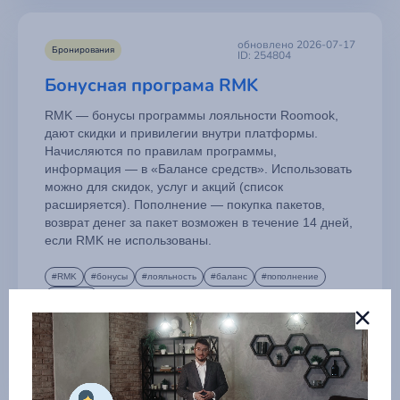
обновлено 2026-07-17
Бронирования
ID: 254804
Бонусная програма RMK
Заказать звонок
Мы свяжемся с вами в ближайшее время.
RMK — бонусы программы лояльности Roomook,
Заполните поля ниже.
дают скидки и привилегии внутри платформы.
Начисляются по правилам программы,
информация — в «Балансе средств». Использовать
Техподдержка
можно для скидок, услуг и акций (список
Проблемы с функционалом сайта, личным кабинетом,
расширяется). Пополнение — покупка пакетов,
модерацией, верификацией или размещением
Написать на почту
Вход на сайт
объявления.
возврат денег за пакет возможен в течение 14 дней,
если RMK не использованы.
Ваше имя
*
Отдел продаж
Добро пожаловать в
Как стать партнёром или управляющей компанией,
#RMK
#бонусы
#лояльность
#баланс
#пополнение
вопросы по размещению, рекламе, интеграциям и
Roomo
ok
#возврат
возможностям платформы.
Ваш email
*
Ваше имя
*
Читать статью
РЕГИСТРАЦИЯ →
Заявка успешно отправлена
Мы свяжемся с вами в ближайшее время
Тема
*