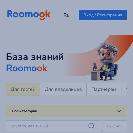
Ru
Вход / Регистрация
База знаний
Roomo
ok
Для гостей
Для владельцев
Партнерам
Уп
Все категории
Очистить