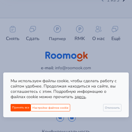
1 из 3
обращениям и формам связи.
→
База знаний
Готовые инструкции и ответы
→
Написать на почту
Снять
Сдать
О нас
Ещё
RMK
Партнер
Отправить письмо на email
→
Заказать звонок
Связаться с нами по телефону
→
e-mail:
info@roomook.com
Создать обращение
Требуется авторизация
Адрес:
г. Анапа, ул. Владимирская 148к1
Мы используем файлы cookie, чтобы сделать работу с
Оператор платформы:
ООО БизнесРентСервис
сайтом удобнее. Продолжая находиться на сайте, вы
Служба поддержки:
support@roomook.com
соглашаетесь с этим. Подробную информацию о
файлах cookie можно прочитать
здесь
.
Принять все
Настройки файлов cookie
Отклонить
Конфиденциальность