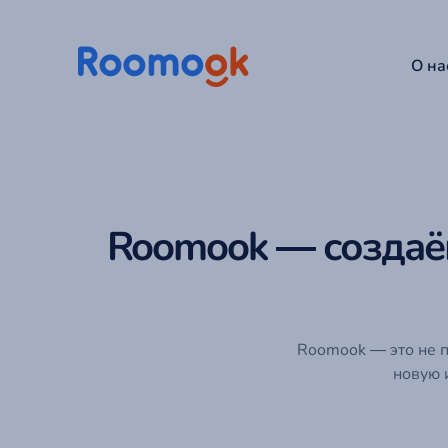
О на
Roomook — создаё
Roomook — это не п
новую 