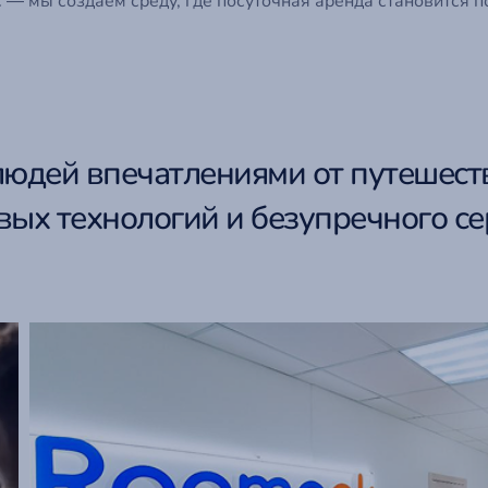
с — мы создаём среду, где посуточная аренда становится
юдей впечатлениями от путешест
ых технологий и безупречного се