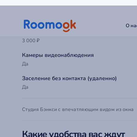
Возможна помесячная аренда
Нет
Залог
3 000 ₽
Камеры видеонаблюдения
Да
Заселение без контакта (удаленно)
Да
До
Ва
Студия Бэнкси с впечатляющим видом из окна
Какие удобства вас ждут
Т
Ва