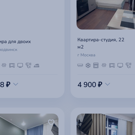
Квартира-студия, 22
ира для двоих
м2
родвинск
г Москва
8 ₽
4 900 ₽