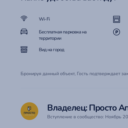
Em
П
С
Го
Wi-Fi
Бесплатная парковка на
Забыли
Эт
территории
Ко
Вид на город
Бронируя данный объект, Гость подтверждает за
Владелец: Просто А
Вступление в сообщество: Ноябрь 20