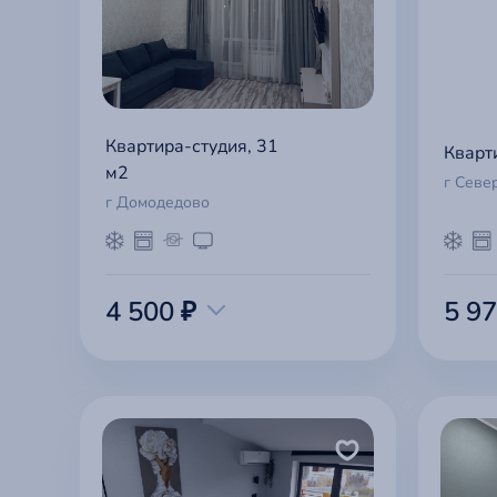
Квартира-студия, 31
Кварт
м2
г Севе
г Домодедово
4 500 ₽
5 97