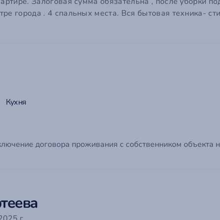
ail
вартире. Залоговая сумма обязательна , после уборки по
ре города . 4 спальных места. Вся бытовая техника- ст
ароль
ообщение
род
*
 пароль?
о поможет нам сориентироваться по часовому поясу и связаться с вами в удобное врем
мментарий
Войти на сайт
Отмена
Отправить
Кухня
ключение договора проживания с собственником объекта н
Отмена
Отправить
теева
2025 г.