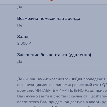
Есть отчетные документы
Да
Возможна помесячная аренда
Нет
Залог
2 000 ₽
Заселение без контакта (удаленно)
Да
До
ДеньНочь АчинсКрасноярск ⛔️Для проведения л
организациями( юр. лицами) расчетный счет QR
Ва
времени. ЧИТАЕМ ВНИМАТЕЛЬНО Рады приветств
Вам нужно зайти в смс там ссылка от Flatshari
после этого Вам придет код доступа в квартир
Т
Ва