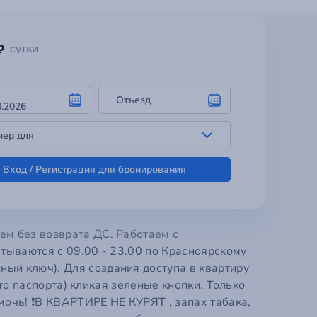
Регистрация уч
o
ok
Добро пожалов
ем без возврата ДС. Работаем с
атываются с 09.00 - 23.00 по Красноярскому
АЦИЯ →
← АВТОРИЗАЦИЯ
ый ключ). Для создания доступа в квартиру
ото паспорта) кликая зеленые кнопки. Только
мочь! ❗В КВАРТИРЕ НЕ КУРЯТ , запах табака,