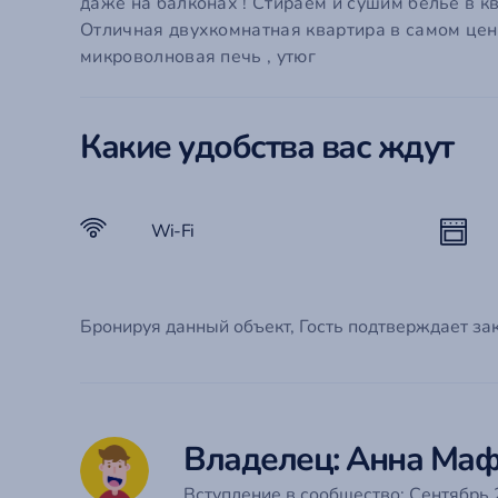
Em
даже на балконах ! Стираем и сушим белье в к
Отличная двухкомнатная квартира в самом цент
микроволновая печь , утюг
П
С
Го
Забыли
Какие удобства вас ждут
Эт
Ко
Wi-Fi
Бронируя данный объект, Гость подтверждает за
Владелец: Анна Маф
Вступление в сообщество: Сентябрь 