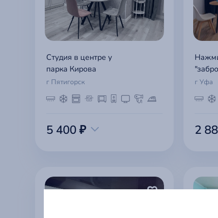
Студия в центре у
Нажми
парка Кирова
"забр
г Пятигорск
г Уфа
5 400 ₽
2 88