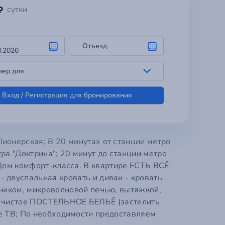
Регистрация уч
нерская; В 20 минутах от станции метро
o
ok
Добро пожалов
ра "Доктрина"; 20 минут до станции метро
 Дом комфорт-класса. В квартире ЕСТЬ ВСЁ
вуспальная кровать и диван - кровать
АЦИЯ →
← АВТОРИЗАЦИЯ
иком, микроволновой печью, вытяжкой,
я чистое ПОСТЕЛЬНОЕ БЕЛЬЁ (застелить
ое ТВ; По необходимости предоставляем