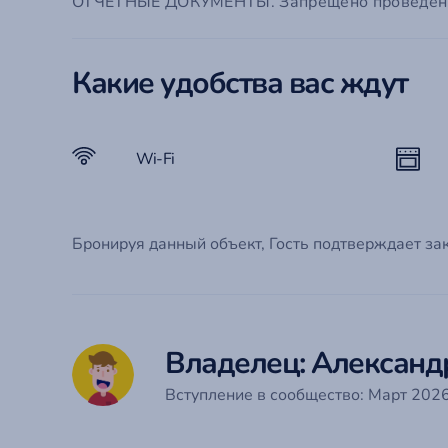
ОТЧЕТНЫЕ ДОКУМЕНТЫ. Запрещено проведение
Em
П
С
Го
Какие удобства вас ждут
Забыли
Эт
Ко
Wi-Fi
Бронируя данный объект, Гость подтверждает за
Владелец: Александ
Вступление в сообщество: Март 2026 