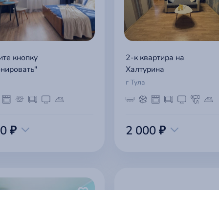
те кнопку
2-к квартира на
онировать"
Халтурина
г Тула
0 ₽
2 000 ₽