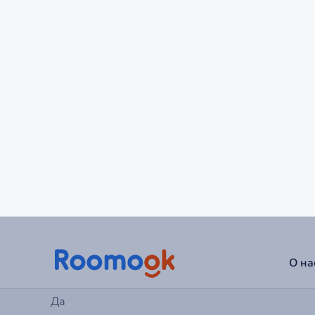
Можно с детьми
Да
Можно с животными
Нет
Питание
Нет
Разрешено курить
Нет
Разрешены вечеринки
Нет
Есть отчетные документы
Да