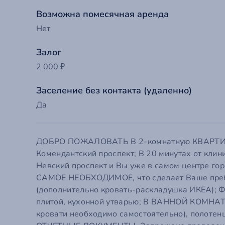
Возможна помесячная аренда
Нет
Залог
2 000 ₽
Заселение без контакта (удаленно)
Да
ДОБРО ПОЖАЛОВАТЬ В 2-комнатную КВАРТИРУ Н
До
Комендантский проспект; В 20 минутах от клин
Невский проспект и Вы уже в самом центре гор
САМОЕ НЕОБХОДИМОЕ, что сделает Ваше преб
Ва
(дополнительно кровать-раскладушка ИКЕА);
плитой, кухонной утварью; В ВАННОЙ КОМНАТЕ
кровати необходимо самостоятельно), полотен
Т
Ва