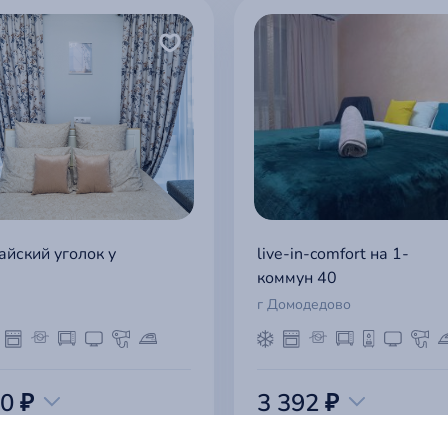
айский уголок у
live-in-comfort на 1-
коммун 40
г Домодедово
0 ₽
3 392 ₽