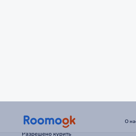
Заезд с
14:00
Выезд до
12:00
Можно с детьми
Да
Можно с животными
Нет
Питание
Нет
Разрешено курить