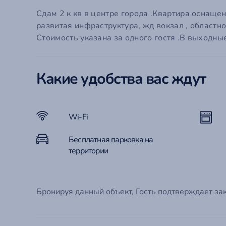
Em
Сдам 2 к кв в центре города .Квартира оснаще
развитая инфраструктура, жд вокзал , областно
П
С
Го
Стоимость указана за одного гостя .В выходн
Забыли
Эт
Какие удобства вас ждут
Ко
Wi-Fi
Бесплатная парковка на
территории
Бронируя данный объект, Гость подтверждает за