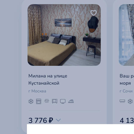
Милана на улице
Ваш р
Кустанайской
моря
г Москва
г Сочи
3 776 ₽
4 13