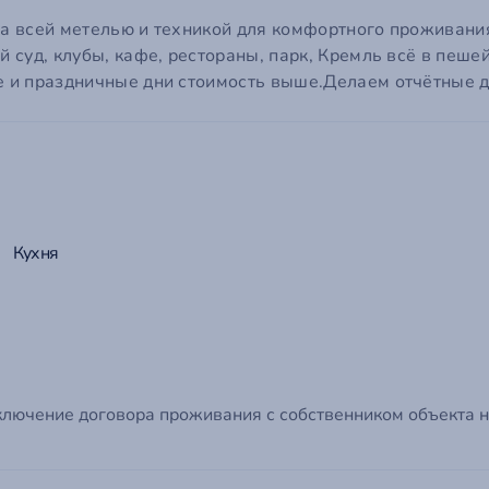
ail
на всей метелью и техникой для комфортного проживани
й суд, клубы, кафе, рестораны, парк, Кремль всё в пеше
ароль
ообщение
род
*
ые и праздничные дни стоимость выше.Делаем отчётные 
 пароль?
о поможет нам сориентироваться по часовому поясу и связаться с вами в удобное врем
мментарий
Войти на сайт
Отмена
Отправить
Кухня
Отмена
Отправить
ключение договора проживания с собственником объекта н