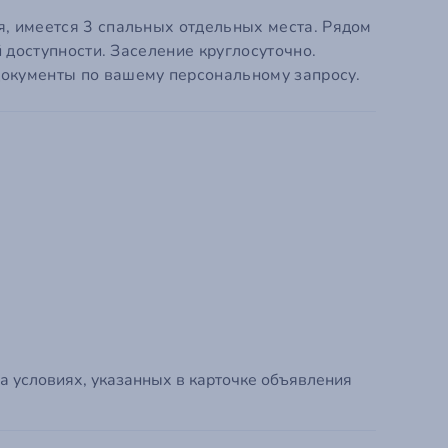
Ваше Имя
я, имеется 3 спальных отдельных места. Рядом
й доступности. Заселение круглосуточно.
Ваш E-mail
документы по вашему персональному запросу.
Ваш телефон
я.
Промокод
Пароль
Пароль ещё раз
Я даю
Согласие на обработку моих пер
Политикой конфиденциальности
сервиса
а условиях, указанных в карточке объявления
Я принимаю условия
Пользовательского
сервиса
Я даю согласие на получение информац
SMS сообщений/уведомлений на почту