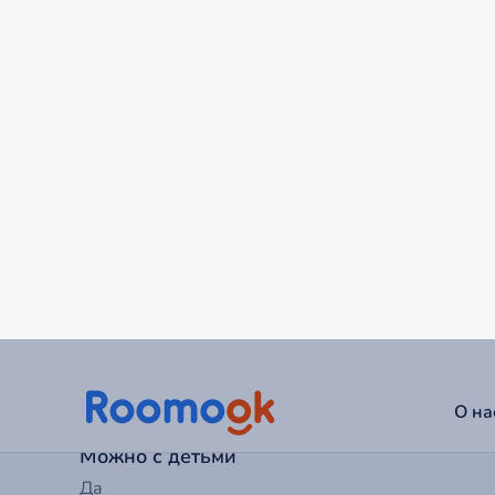
Правила проживания
Нарушение условий проживания может повлечь
проживания и удержания в соответствии с прави
Заезд с
15:00
Выезд до
12:00
Можно с детьми
Да