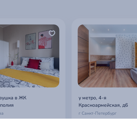
вушка в ЖК
у метро, 4-я
полия
Красноармейская, д6
ва
г Санкт-Петербург