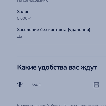
По согласованию
Em
Залог
П
С
Го
5 000 ₽
Забыли
Заселение без контакта (удаленно)
Эт
Да
Ко
Какие удобства вас ждут
Wi-Fi
Бронируя данный объект, Гость подтверждает за