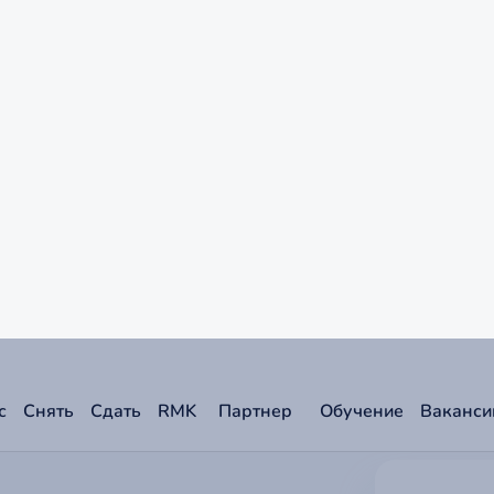
 досрочное прекращение
лами объекта.