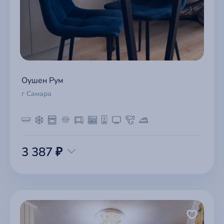
Оушен Рум
г Самара
3 387 ₽