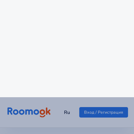
Прелестные апартаменты Морриса
г Сыктывкар
2 478 ₽