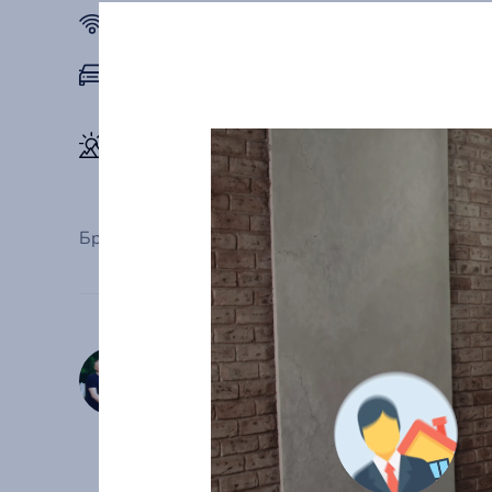
Wi-Fi
Бесплатная парковка на
территории
Вид на горы
Бронируя данный объект, Гость подтверждает за
Владелец: Илья
Вступление в сообщество: Май 2025 