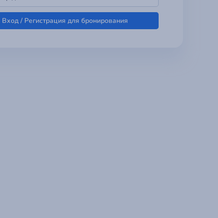
Вход / Регистрация для бронирования
Регистрация уч
o
ok
Добро пожалов
АЦИЯ →
← АВТОРИЗАЦИЯ