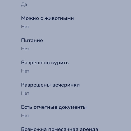
Em
Да
П
С
Го
Можно с животными
Нет
Забыли
Эт
Питание
Ко
Нет
Разрешено курить
Нет
Разрешены вечеринки
Нет
Есть отчетные документы
Нет
Возможна помесячная аренда