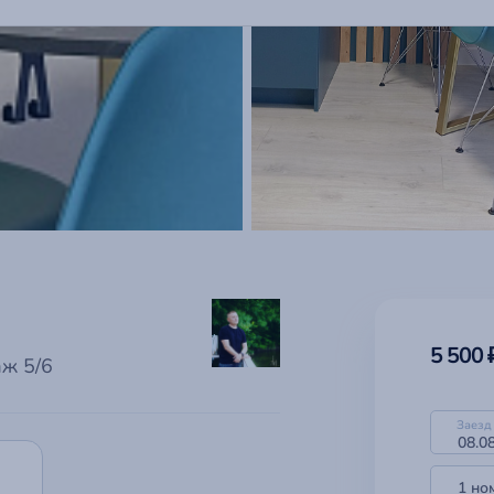
5 500 
аж 5/6
Заезд
1 но