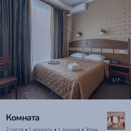
1
/
7
Комната
2 гостя
1 кровать
1 ванная
Этаж