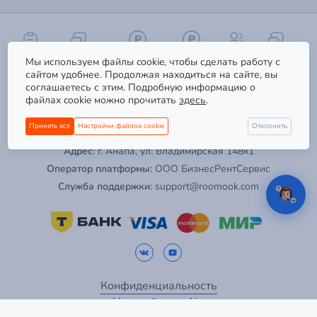
→
База знаний
Готовые инструкции и ответы
→
Написать на почту
Снять
Сдать
О нас
Ещё
RMK
Мы используем файлы cookie, чтобы сделать работу с
Партнер
Отправить письмо на email
сайтом удобнее. Продолжая находиться на сайте, вы
соглашаетесь с этим. Подробную информацию о
→
Заказать звонок
файлах cookie можно прочитать
здесь
.
Связаться с нами по телефону
Принять все
Настройки файлов cookie
Отклонить
→
e-mail:
info@roomook.com
Создать обращение
Требуется авторизация
Адрес:
г. Анапа, ул. Владимирская 148к1
Оператор платформы:
ООО БизнесРентСервис
Служба поддержки:
support@roomook.com
Конфиденциальность
Настройки cookie