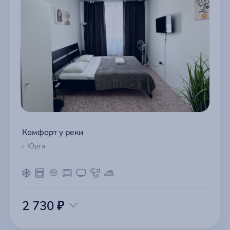
Комфорт у реки
г Юрга
2 730 ₽