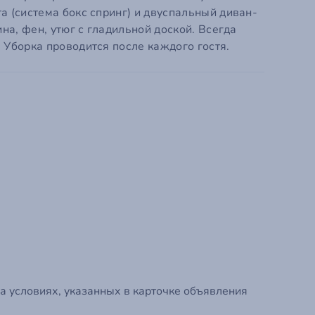
Ваше Имя
а (система бокс спринг) и двуспальный диван-
на, фен, утюг с гладильной доской. Всегда
Ваш E-mail
 Уборка проводится после каждого гостя.
Ваш телефон
я.
Промокод
Пароль
Пароль ещё раз
Я даю
Согласие на обработку моих пер
Политикой конфиденциальности
сервиса
Я принимаю условия
Пользовательского
сервиса
а условиях, указанных в карточке объявления
Я даю согласие на получение информац
SMS сообщений/уведомлений на почту