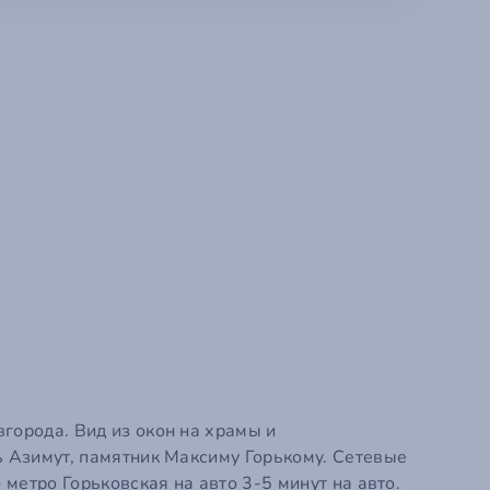
Регистрация уч
o
ok
Добро пожалов
АЦИЯ →
← АВТОРИЗАЦИЯ
города. Вид из окон на храмы и
 Азимут, памятник Максиму Горькому. Сетевые
метро Горьковская на авто 3-5 минут на авто.