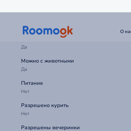
14:00
Выезд до
12:00
Можно с детьми
Да
Можно с животными
Да
Питание
Нет
Разрешено курить
Нет
Разрешены вечеринки