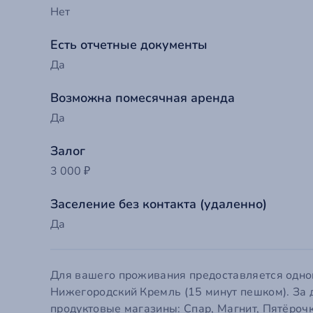
Нет
Есть отчетные документы
Да
Возможна помесячная аренда
Да
Залог
3 000 ₽
Заселение без контакта (удаленно)
До
Да
Ва
Для вашего проживания предоставляется однок
Нижегородский Кремль (15 минут пешком). За 
Т
Ва
продуктовые магазины: Спар, Магнит, Пятёрочк