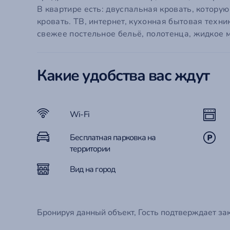
Em
В квартире есть: двуспальная кровать, котору
кровать. ТВ, интернет, кухонная бытовая техни
П
С
Го
свежее постельное бельё, полотенца, жидкое м
Забыли
Эт
Какие удобства вас ждут
Ко
Wi-Fi
Бесплатная парковка на
территории
Вид на город
Бронируя данный объект, Гость подтверждает за