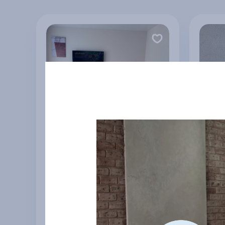
1-к. квартира на
Уютна
Эгерском, 59
г Санк
г Чебоксары
2 714 ₽
1 99