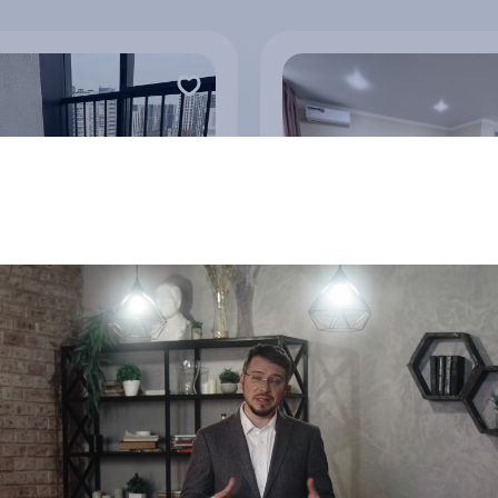
Студия от команды
я студия
APART MV
т-Петербург
г Минеральные Воды
0 ₽
2 850 ₽