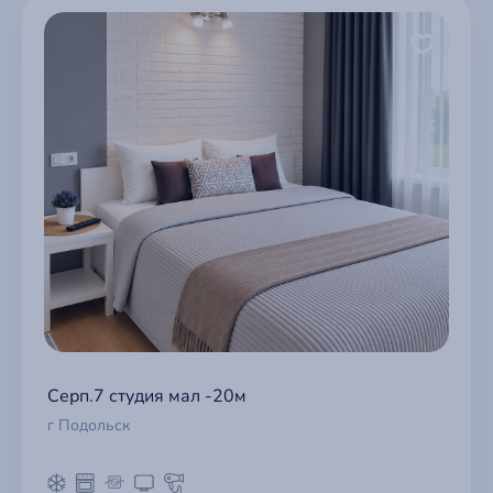
Серп.7 студия мал -20м
г Подольск