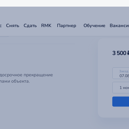
Заезд
1 но
 досрочное прекращение
лами объекта.