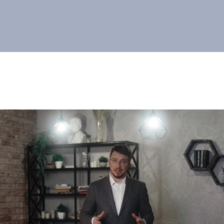
Кухня
ключение договора проживания с собственником объекта н
в
25 г.
не подтверждена
Языки: English, Русский