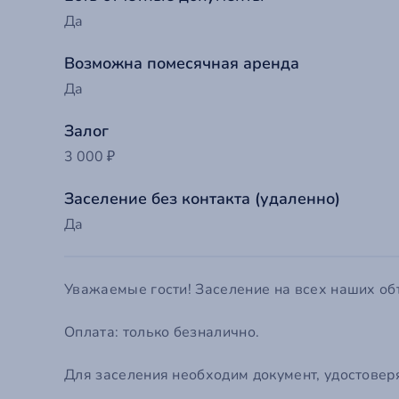
Em
Да
П
С
Го
Возможна помесячная аренда
Да
Забыли
Эт
Залог
Ко
3 000 ₽
Заселение без контакта (удаленно)
Да
Уважаемые гости! Заселение на всех наших
Оплата: только безналично.
Для заселения необходим документ, удостовер