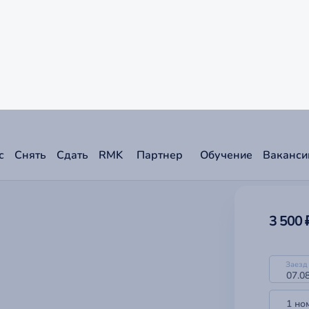
 досрочное прекращение
лами объекта.