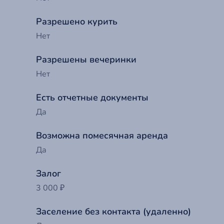
Разрешено курить
Нет
Разрешены вечеринки
Нет
Есть отчетные документы
Да
Возможна помесячная аренда
До
Да
Залог
Ва
3 000 ₽
Заселение без контакта (удаленно)
Т
Ва