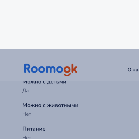
Нарушение условий проживания может повлечь
проживания и удержания в соответствии с прави
Заезд с
15:00
Выезд до
12:00
Можно с детьми
Да
Можно с животными
Нет
Питание
Нет