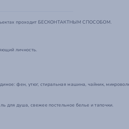
ail
ароль
ообщение
род
*
 объектах проходит БЕСКОНТАКТНЫМ СПОСОБОМ.
 пароль?
о поможет нам сориентироваться по часовому поясу и связаться с вами в удобное врем
мментарий
яющий личность.
Войти на сайт
Отмена
Отправить
димое: фен, утюг, стиральная машина, чайник, микровол
Отмена
Отправить
ль для душа, свежее постельное белье и тапочки.