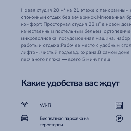
Em
Новая студия 28 м² на 21 этаже с панорамным 
П
спокойный отдых без вечеринок.Мгновенная бро
С
Го
комфорт: Просторная студия 28 м² в новом дом
качественным постельным бельем, ортопедичес
Забыли
Эт
микроволновка, посудомоечная машина, набор п
Ко
работы и отдыха:Рабочее место с удобным стол
лифтом, чистый подъезд, охрана.В самом доме
песчаного пляжа — всего 5 минут пеш
Какие удобства вас ждут
Wi-Fi
Бесплатная парковка на
территории