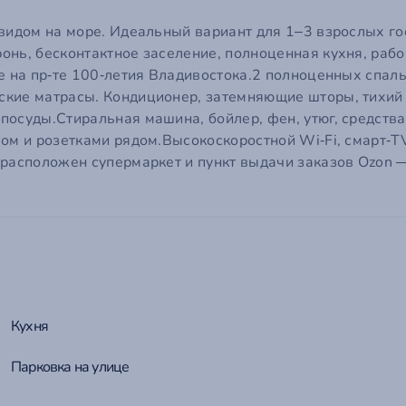
ail
видом на море. Идеальный вариант для 1–3 взрослых го
ароль
нь, бесконтактное заселение, полноценная кухня, рабоч
ообщение
род
*
е на пр‑те 100‑летия Владивостока.2 полноценных спаль
кие матрасы. Кондиционер, затемняющие шторы, тихий 
 пароль?
о поможет нам сориентироваться по часовому поясу и связаться с вами в удобное врем
осуды.Стиральная машина, бойлер, фен, утюг, средства 
мментарий
ом и розетками рядом.Высокоскоростной Wi‑Fi, смарт‑T
 расположен супермаркет и пункт выдачи заказов Ozon 
Войти на сайт
Отмена
Отправить
Отмена
Отправить
Кухня
Парковка на улице