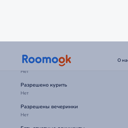
12:00
Можно с детьми
Да
Можно с животными
По согласованию
Питание
Нет
Разрешено курить
Нет
Разрешены вечеринки
Нет