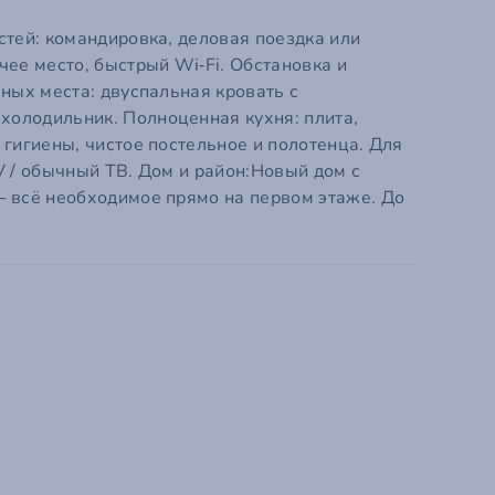
Ваше Имя
стей: командировка, деловая поездка или
Ваш E-mail
ее место, быстрый Wi‑Fi. Обстановка и
ных места: двуспальная кровать с
холодильник. Полноценная кухня: плита,
Ваш телефон
я.
гигиены, чистое постельное и полотенца. Для
V / обычный ТВ. Дом и район:Новый дом с
Промокод
— всё необходимое прямо на первом этаже. До
Пароль
Пароль ещё раз
Я даю
Согласие на обработку моих пер
Политикой конфиденциальности
сервиса
Я принимаю условия
Пользовательского
сервиса
Я даю согласие на получение информац
SMS сообщений/уведомлений на почту