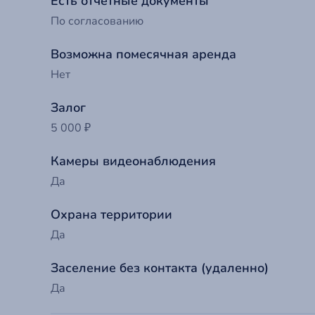
Есть отчетные документы
По согласованию
Возможна помесячная аренда
Нет
Залог
5 000 ₽
Камеры видеонаблюдения
Да
До
Охрана территории
Да
Ва
Заселение без контакта (удаленно)
Да
Т
Ва