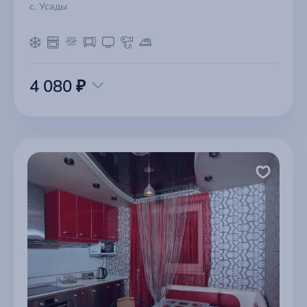
с. Усады
4 080 ₽