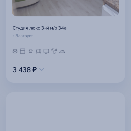
Студия люкс 3-й м/р 34а
г Златоуст
3 438 ₽