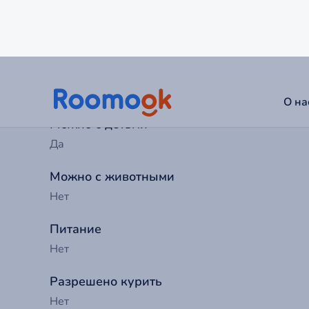
Заезд с
14:00
Выезд до
12:00
Можно с детьми
Да
Можно с животными
Нет
Питание
Нет
Разрешено курить
Нет