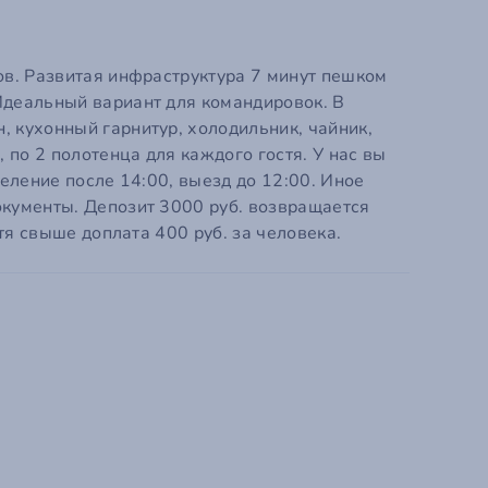
Ваше Имя
Ваш E-mail
ов. Развитая инфраструктура 7 минут пешком
Идеальный вариант для командировок. В
Ваш телефон
, кухонный гарнитур, холодильник, чайник,
я.
по 2 полотенца для каждого гостя. У нас вы
селение после 14:00, выезд до 12:00. Иное
Промокод
окументы. Депозит 3000 руб. возвращается
стя свыше доплата 400 руб. за человека.
Пароль
Пароль ещё раз
Я даю
Согласие на обработку моих пер
Политикой конфиденциальности
сервиса
Я принимаю условия
Пользовательского
сервиса
Я даю согласие на получение информац
SMS сообщений/уведомлений на почту