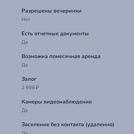
Разрешены вечеринки
Нет
Есть отчетные документы
Да
Возможна помесячная аренда
Да
Залог
2 998 ₽
До
Камеры видеонаблюдения
Ва
Да
Заселение без контакта (удаленно)
Т
Ва
Да