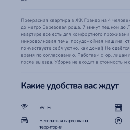
Em
П
С
Го
Прекрасная квартира в ЖК Грандо на 4 человек
до метро Березовая роща. 7 минут пешком до 
квартире все есть для комфортного проживания
Забыли
Эт
микроволновая печь, посудомойная машина, сти
Ко
почувствуете себя уютно, как дома!) Не сдаётс
время по согласованию. Работаем с юр. лицам
после выезда. Уборка не входит в стоимость и 
Какие удобства вас ждут
Wi-Fi
Бесплатная парковка на
территории