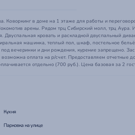
ail
ароль
ообщение
род
*
а. Коворкинг в доме на 1 этаже для работы и переговор
Локомотив арены. Рядом трц Сибирский молл, трц Аура. 
. Двуспальная кровать и раскладной двуспальный диван
 пароль?
о поможет нам сориентироваться по часовому поясу и связаться с вами в удобное врем
ральная машинка, теплый пол, шкаф, постельное бельё, 
мментарий
я под вечеринки и дни рождения, курение запрещено. За
Войти на сайт
и возможна оплата на р/счет. Предоставляем отчетные д
Отмена
Отправить
оплачивается отдельно (700 руб.). Цена базовая за 2 го
Отмена
Отправить
Кухня
Парковка на улице