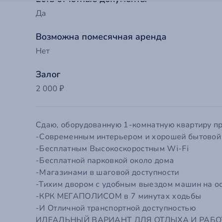
Да
Возможна помесячная аренда
Нет
Залог
2 000 ₽
Сдаю, оборудованную 1-комнатную квартиру пр
-Современным интерьером и хорошей бытовой
До
-Бесплатным Высокоскоростным Wi-Fi
-Бесплатной парковкой около дома
-Магазинами в шаговой доступности
Ва
-Тихим двором с удобным выездом машин на о
-КРК МЕГАПОЛИСОМ в 7 минутах ходьбы
-И Отличной транспортной доступностью
Т
Ва
ИДЕАЛЬНЫЙ ВАРИАНТ ДЛЯ ОТДЫХА И РАБО