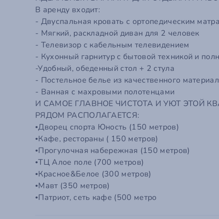
Em
В аренду входит:
- Двуспальная кровать с ортопедическим матр
П
С
Го
- Мягкий, раскладной диван для 2 человек
- Телевизор с кабельным телевидением
- Кухонный гарнитур с бытовой техникой и по
Забыли
Эт
-Удобный, обеденный стол + 2 стула
Ко
- Постельное белье из качественного материа
- Ванная с махровыми полотенцами
И САМОЕ ГЛАВНОЕ ЧИСТОТА И УЮТ ЭТОЙ К
РЯДОМ РАСПОЛАГАЕТСЯ:
•Дворец спорта Юность (150 метров)
•Кафе, рестораны ( 150 метров)
•Прогулочная набережная (150 метров)
•ТЦ Алое поле (700 метров)
•Красное&Белое (300 метров)
•Мавт (350 метров)
•Патриот, сеть кафе (500 метро