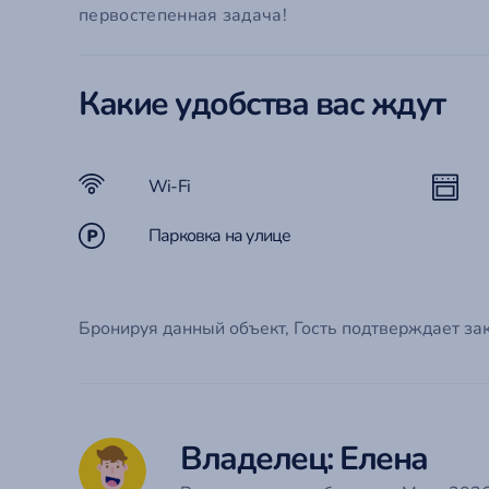
Em
первостепенная задача!
П
С
Го
Какие удобства вас ждут
Забыли
Эт
Ко
Wi-Fi
Парковка на улице
Бронируя данный объект, Гость подтверждает за
Владелец: Елена