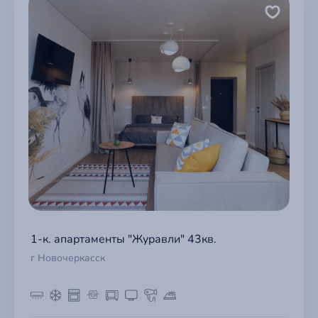
1-к. апартаменты "Журавли" 43кв.
г Новочеркасск