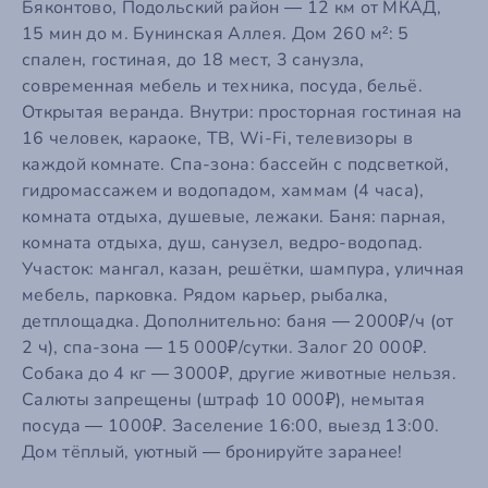
Бяконтово, Подольский район — 12 км от МКАД,
15 мин до м. Бунинская Аллея. Дом 260 м²: 5
спален, гостиная, до 18 мест, 3 санузла,
современная мебель и техника, посуда, бельё.
Открытая веранда. Внутри: просторная гостиная на
16 человек, караоке, ТВ, Wi-Fi, телевизоры в
каждой комнате. Спа-зона: бассейн с подсветкой,
гидромассажем и водопадом, хаммам (4 часа),
комната отдыха, душевые, лежаки. Баня: парная,
комната отдыха, душ, санузел, ведро-водопад.
Участок: мангал, казан, решётки, шампура, уличная
мебель, парковка. Рядом карьер, рыбалка,
детплощадка. Дополнительно: баня — 2000₽/ч (от
2 ч), спа-зона — 15 000₽/сутки. Залог 20 000₽.
Собака до 4 кг — 3000₽, другие животные нельзя.
Салюты запрещены (штраф 10 000₽), немытая
посуда — 1000₽. Заселение 16:00, выезд 13:00.
Дом тёплый, уютный — бронируйте заранее!